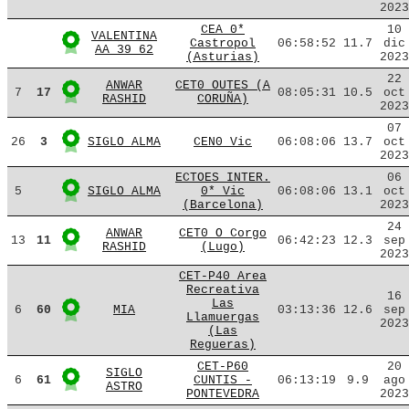
2023
CEA 0*
10
VALENTINA
Castropol
06:58:52
11.7
dic
AA 39 62
(Asturias)
2023
22
ANWAR
CET0 OUTES (A
7
17
08:05:31
10.5
oct
RASHID
CORUÑA)
2023
07
26
3
SIGLO ALMA
CEN0 Vic
06:08:06
13.7
oct
2023
ECTOES INTER.
06
5
SIGLO ALMA
0* Vic
06:08:06
13.1
oct
(Barcelona)
2023
24
ANWAR
CET0 O Corgo
13
11
06:42:23
12.3
sep
RASHID
(Lugo)
2023
CET-P40 Area
Recreativa
16
Las
6
60
MIA
03:13:36
12.6
sep
Llamuergas
2023
(Las
Regueras)
CET-P60
20
SIGLO
6
61
CUNTIS -
06:13:19
9.9
ago
ASTRO
PONTEVEDRA
2023