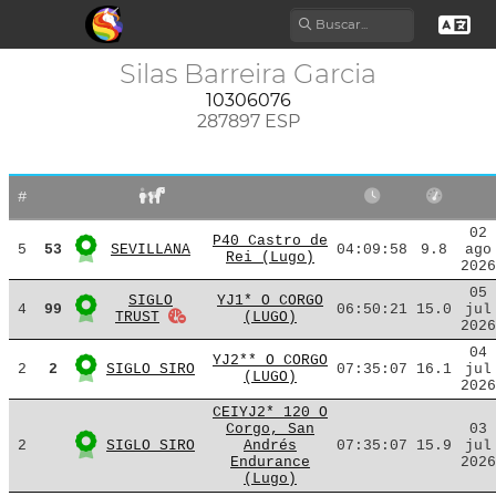
Silas Barreira Garcia
10306076
287897 ESP
#
02
P40 Castro de
5
53
SEVILLANA
04:09:58
9.8
ago
Rei (Lugo)
2026
05
SIGLO
YJ1* O CORGO
4
99
06:50:21
15.0
jul
TRUST
(LUGO)
2026
04
YJ2** O CORGO
2
2
SIGLO SIRO
07:35:07
16.1
jul
(LUGO)
2026
CEIYJ2* 120 O
Corgo, San
03
2
SIGLO SIRO
Andrés
07:35:07
15.9
jul
Endurance
2026
(Lugo)