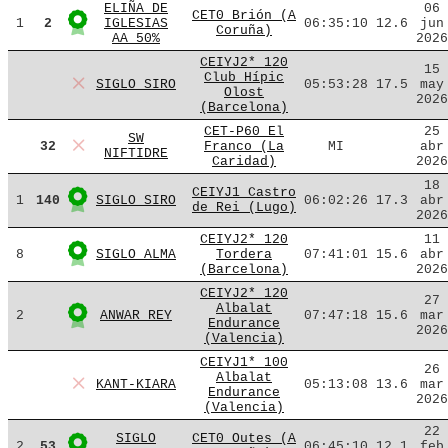
ELIÑA DE
06
CET0 Brión (A
1
2
IGLESIAS
06:35:10
12.6
jun
Coruña)
AA 50%
2026
CEIYJ2* 120
15
Club Hípic
SIGLO SIRO
05:53:28
17.5
may
Olost
2026
(Barcelona)
CET-P60 El
25
SW
32
Franco (La
MI
abr
NIFTIDRE
Caridad)
2026
18
CEIYJ1 Castro
1
140
SIGLO SIRO
06:02:26
17.3
abr
de Rei (Lugo)
2026
CEIYJ2* 120
11
8
SIGLO ALMA
Tordera
07:41:01
15.6
abr
(Barcelona)
2026
CEIYJ2* 120
27
Albalat
2
ANWAR REY
07:47:18
15.6
mar
Endurance
2026
(Valencia)
CEIYJ1* 100
26
Albalat
KANT-KIARA
05:13:08
13.6
mar
Endurance
2026
(Valencia)
22
SIGLO
CET0 Outes (A
2
53
06:45:10
12.1
feb