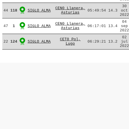
30
CEN0 Llanera,
44
118
SIGLO ALMA
05:49:54
14.3
oct
Asturias
2022
04
CEN0 Llanera,
47
1
SIGLO ALMA
06:17:01
13.4
sep
Asturias
2022
02
CET0 Pol,
22
124
SIGLO ALMA
06:29:21
13.2
jul
Lugo
2022