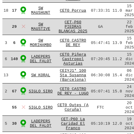
15
SW
18
17
CET0 Porrua
07:33:31
11.0
mar
MAUSHUNT
2025
CET-P60
22
SW
29
PIEDRAS
GA
feb
MAUSTIVE
BLANCAS 2025
2025
15
SW
CET0 CASTRO
3
6
05:47:41
13.9
feb
MORIHAMBO
DE REY
2025
CET0 Piñera
15
LADEPERS
6
140
Castropol
07:20:45
11.2
dic
DEL FALOT
Asturias
2024
CEIYJ1* 100
06
13
SW KORAL
Sta Susanna
06:30:08
15.4
dic
(Barcelona)
2024
24
CET0 CASTRO
2
67
SIGLO SIRO
05:07:41
15.8
nov
DE REY - LUGO
2024
20
CET0 Outes (A
55
SIGLO SIRO
FTC
oct
Coruña)
2024
CET-P60 La
19
LADEPERS
5
30
Caridad El
05:10:19
12.0
oct
DEL FALOT
Franco
2024