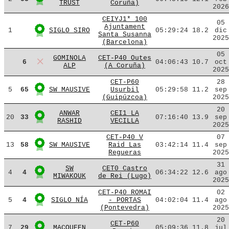
TRUST
Coruña)
2026
CEIYJ1* 100
05
Ajuntament
1
SIGLO SIRO
05:29:24
18.2
dic
Santa Susanna
2025
(Barcelona)
05
GOMINOLA
CET-P40 Outes
6
04:06:43
10.7
oct
ALP
(A Coruña)
2025
CET-P60
28
5
65
SW MAUSIVE
Usurbil
05:29:58
11.2
sep
(Guipúzcoa)
2025
20
ANWAR
CEI1 LA
20
33
07:16:40
13.9
sep
RASHID
VECILLA
2025
CET-P40 V
07
13
58
SW MAUSIVE
Raid Las
03:42:14
11.4
sep
Regueras
2025
31
SW
CET0 Castro
4
4
06:34:22
12.6
ago
MIWAKOUK
de Rei (Lugo)
2025
CET-P40 ROMAI
02
5
4
SIGLO NÍA
- PORTAS
04:02:04
11.4
ago
(Pontevedra)
2025
20
CET-P60
7
29
MACQUEEN
05:09:36
11.8
jul