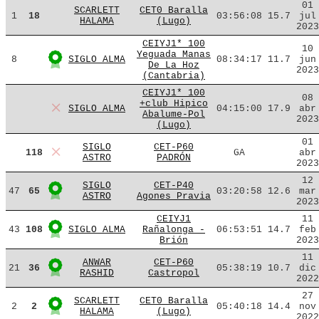
01
SCARLETT
CET0 Baralla
1
18
03:56:08
15.7
jul
HALAMA
(Lugo)
2023
CEIYJ1* 100
10
Yeguada Manas
8
SIGLO ALMA
08:34:17
11.7
jun
De La Hoz
2023
(Cantabria)
CEIYJ1* 100
08
+club Hipico
SIGLO ALMA
04:15:00
17.9
abr
Abalume-Pol
2023
(Lugo)
01
SIGLO
CET-P60
118
GA
abr
ASTRO
PADRÓN
2023
12
SIGLO
CET-P40
47
65
03:20:58
12.6
mar
ASTRO
Agones Pravia
2023
CEIYJ1
11
43
108
SIGLO ALMA
Rañalonga -
06:53:51
14.7
feb
Brión
2023
11
ANWAR
CET-P60
21
36
05:38:19
10.7
dic
RASHID
Castropol
2022
27
SCARLETT
CET0 Baralla
2
2
05:40:18
14.4
nov
HALAMA
(Lugo)
2022