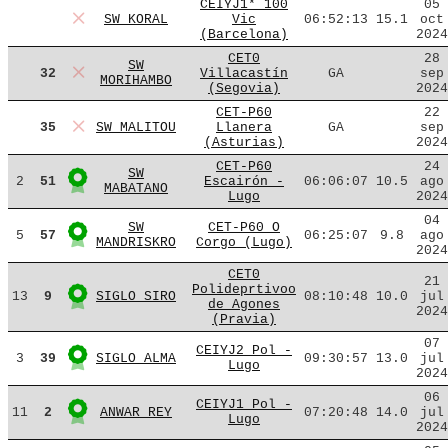
CEIYJ1* 100
05
SW KORAL
Vic
06:52:13
15.1
oct
(Barcelona)
2024
CET0
28
SW
32
Villacastín
GA
sep
MORIHAMBO
(Segovia)
2024
CET-P60
22
35
SW MALITOU
Llanera
GA
sep
(Asturias)
2024
CET-P60
24
SW
2
51
Escairón -
06:06:07
10.5
ago
MABATANO
Lugo
2024
04
SW
CET-P60 O
5
57
06:25:07
9.8
ago
MANDRISKRO
Corgo (Lugo)
2024
CET0
21
Polideprtivoo
13
9
SIGLO SIRO
08:10:48
10.0
jul
de Agones
2024
(Pravia)
07
CEIYJ2 Pol -
3
39
SIGLO ALMA
09:30:57
13.0
jul
Lugo
2024
06
CEIYJ1 Pol -
11
2
ANWAR REY
07:20:48
14.0
jul
Lugo
2024