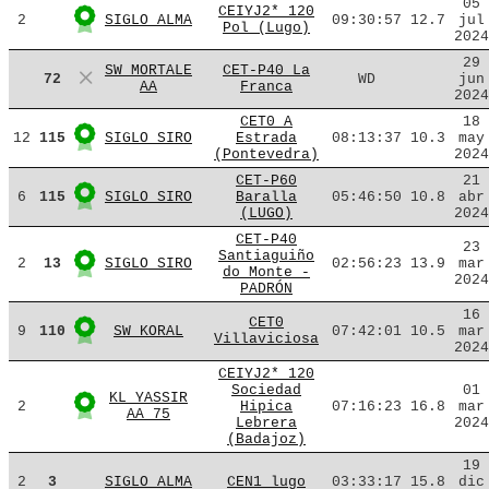
05
CEIYJ2* 120
2
SIGLO ALMA
09:30:57
12.7
jul
Pol (Lugo)
2024
29
SW MORTALE
CET-P40 La
72
WD
jun
AA
Franca
2024
CET0 A
18
12
115
SIGLO SIRO
Estrada
08:13:37
10.3
may
(Pontevedra)
2024
CET-P60
21
6
115
SIGLO SIRO
Baralla
05:46:50
10.8
abr
(LUGO)
2024
CET-P40
23
Santiaguiño
2
13
SIGLO SIRO
02:56:23
13.9
mar
do Monte -
2024
PADRÓN
16
CET0
9
110
SW KORAL
07:42:01
10.5
mar
Villaviciosa
2024
CEIYJ2* 120
Sociedad
01
KL YASSIR
2
Hipica
07:16:23
16.8
mar
AA 75
Lebrera
2024
(Badajoz)
19
2
3
SIGLO ALMA
CEN1 lugo
03:33:17
15.8
dic