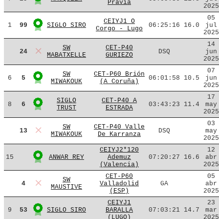
Pravia
2025
05
CEIYJ1 O
1
99
SIGLO SIRO
06:25:16
16.0
jul
Corgo - Lugo
2025
14
SW
CET-P40
24
DSQ
jun
MABATXELLE
GURIEZO
2025
07
SW
CET-P60 Brión
6
5
06:01:58
10.5
jun
MIWAKOUK
(A Coruña)
2025
17
SIGLO
CET-P40 A
8
6
03:43:23
11.4
may
TRUST
ESTRADA
2025
03
SW
CET-P40 Valle
13
DSQ
may
MIWAKOUK
De Karranza
2025
CEIYJ2*120
12
15
ANWAR REY
Ademuz
07:20:27
16.6
abr
(Valencia)
2025
CET-P60
05
SW
4
Valladolid
GA
abr
MAUSTIVE
(ESP)
2025
CEIYJ1
23
9
53
SIGLO SIRO
BARALLA
07:03:21
14.7
mar
(LUGO)
2025