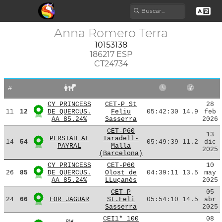
Anna Romero Terra
10153138
186217 ESP
CT24734
#
CY PRINCESS
CET-P St
28
11
12
DE QUERCUS.
Feliu
05:42:30
14.9
feb
AA 85.24%
Sasserra
2026
CET-P60
13
PERSIAH AL
Taradell-
14
54
05:49:39
11.2
dic
PAYRAL
Malla
2025
(Barcelona)
CY PRINCESS
CET-P60
10
26
85
DE QUERCUS.
Olost de
04:39:11
13.5
may
AA 85.24%
LLuçanès
2025
CET-P
05
24
66
FOR JAGUAR
St.Feli
05:54:10
14.5
abr
Sasserra
2025
CEI1* 100
08