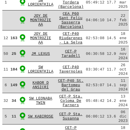
SW
1
Tordera
05:49:12
17.7
mar
LORIENTKILA
(Barcelona)
2025
CEA P60
JOY DE
22
Sant Feliu
MONTROZIE
04:06:10
14.7
feb
Sasserra
AA
2025
(Barcelona)
JOY DE
CET-P40
18
12
163
MONTROZIE
Riudarenes
02:53:08
14.5
ene
AA
- La Selva
2025
16
CET-P
50
25
JM LEXUS
06:30:58
12.9
nov
Taradell
2024
26
SW
CET-P40
11
104
03:30:47
11.7
oct
LORIENTKILA
Tavernoles
2024
CET-P40 St.
11
KABOR D
6
149
Bartomeu
02:53:07
14.1
sep
ANSICRI
del Grau
2024
CET-P Sta.
13
SW LEONABA
32
34
Coloma De
05:48:42
14.2
ene
TWIN
Farners
2024
06
CET-P Sta.
5
11
SW KABIROSE
06:00:12
13.6
dic
Susanna
2023
CET-P
18