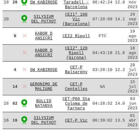
19
20
SW KABIROSE
Taradell -
06:42:24
12.8
nov
Barcelona
2023
CEI1* 100
29
SILYSIUM
20
Vic
07:20:09
14.1
sep
DEL PUTXOT
(Barcelona)
2023
19
KABOR D
8
CEI2 Ripoll
FTC
ago
ANSICRI
2023
CEI2* 120
18
KABOR D
Ripoll
04:43:18
21.6
ago
ANSICRI
(Girona)
2023
29
CET-P
4
SW KABIROSE
03:28:10
12.2
jul
Balsareny
2023
15
GERONIMO DE
CET-P
14
GA
jul
MALIGNE
Centelles
2023
CET-P60 Sta
03
BULLIO
16
82
Coloma de
04:28:52
14.0
jun
NATANYA
Farners
2023
01
SILYSIUM
16
16
CET-P Vic
06:39:02
13.5
abr
DEL PUTXOT
2023