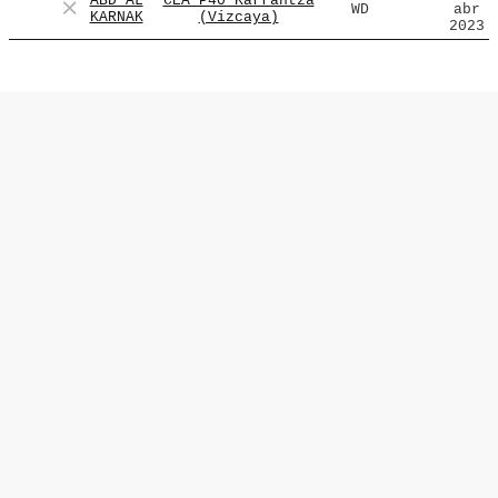
ABD AL
CEA P40 Karrantza
WD
abr
KARNAK
(Vizcaya)
2023