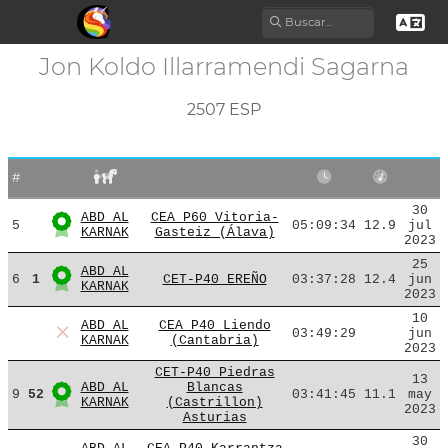
Jon Koldo Illarramendi Sagarna
2507 ESP
#
30
ABD AL
CEA P60 Vitoria-
5
05:09:34
12.9
jul
KARNAK
Gasteiz (Álava)
2023
25
ABD AL
6
1
CET-P40 EREÑO
03:37:28
12.4
jun
KARNAK
2023
10
ABD AL
CEA P40 Liendo
03:49:29
jun
KARNAK
(Cantabria)
2023
CET-P40 Piedras
13
ABD AL
Blancas
9
52
03:41:45
11.1
may
KARNAK
(Castrillon)
2023
Asturias
30