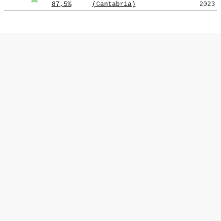
87,5%
(Cantabria)
2023