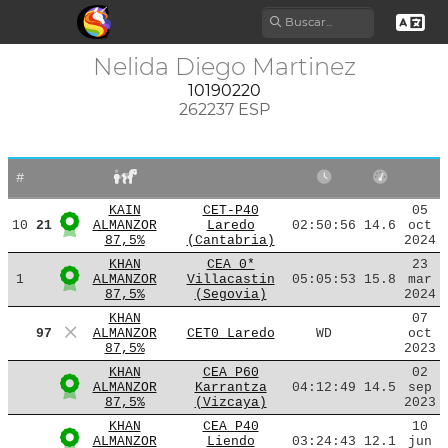
Nelida Diego Martinez
10190220
262237 ESP
#
KAIN
CET-P40
05
10
21
ALMANZOR
Laredo
02:50:56
14.6
oct
87,5%
(Cantabria)
2024
KHAN
CEA 0*
23
1
ALMANZOR
Villacastin
05:05:53
15.8
mar
87,5%
(Segovia)
2024
KHAN
07
97
ALMANZOR
CET0 Laredo
WD
oct
87,5%
2023
KHAN
CEA P60
02
ALMANZOR
Karrantza
04:12:49
14.5
sep
87,5%
(Vizcaya)
2023
KHAN
CEA P40
10
ALMANZOR
Liendo
03:24:43
12.1
jun