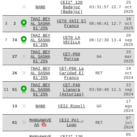
CEI2* 120
25
NANO
Badajoz
03:31:57
22.7
oct
(Badajoz)
2025
THAI BEY
18
CET0 XXII El
3
2
AL SASHA
06:46:41
12.7
oct
Franco
81'25%
2025
THAI BEY
20
CET0 LA
7
74
AL SASHA
06:12:30
13.4
sep
VECILLA
81'25%
2025
THAI BEY
15
CET-P60
27
AL SASHA
GA
mar
Porrua
81'25%
2025
THAI BEY
CET-P60 La
19
26
AL SASHA
Caridad El
RET
oct
81'25%
Franco
2024
THAI BEY
CET-P40
22
11
51
AL SASHA
Llanera
03:50:48
11.1
sep
81'25%
(Asturias)
2024
17
13
NANO
CEI2 Ripoll
GA
ago
2024
07
MANGAWAVE
CEI2 Pol -
61
RET
jul
AA
Lugo
2024
05
MANGAWAVE
CEI2* 120