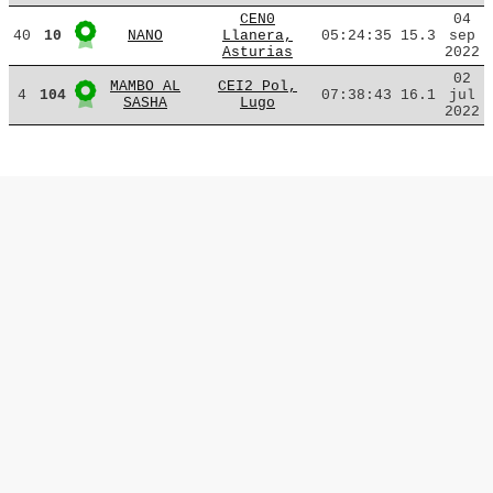
CEN0
04
40
10
NANO
Llanera,
05:24:35
15.3
sep
Asturias
2022
02
MAMBO AL
CEI2 Pol,
4
104
07:38:43
16.1
jul
SASHA
Lugo
2022