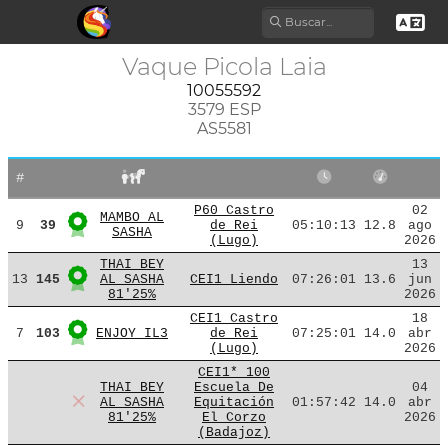
Vaque Picola Laia
10055592
3579 ESP
AS5581
#
P60 Castro
02
MAMBO AL
9
39
de Rei
05:10:13
12.8
ago
SASHA
(Lugo)
2026
THAI BEY
13
13
145
AL SASHA
CEI1 Liendo
07:26:01
13.6
jun
81'25%
2026
CEI1 Castro
18
7
103
ENJOY IL3
de Rei
07:25:01
14.0
abr
(Lugo)
2026
CEI1* 100
THAI BEY
Escuela De
04
AL SASHA
Equitación
01:57:42
14.0
abr
81'25%
El Corzo
2026
(Badajoz)