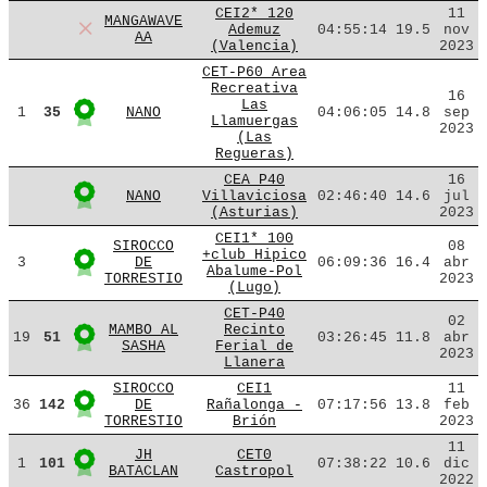
CEI2* 120
11
MANGAWAVE
Ademuz
04:55:14
19.5
nov
AA
(Valencia)
2023
CET-P60 Area
Recreativa
16
Las
1
35
NANO
04:06:05
14.8
sep
Llamuergas
2023
(Las
Regueras)
CEA P40
16
NANO
Villaviciosa
02:46:40
14.6
jul
(Asturias)
2023
CEI1* 100
SIROCCO
08
+club Hipico
3
DE
06:09:36
16.4
abr
Abalume-Pol
TORRESTIO
2023
(Lugo)
CET-P40
02
MAMBO AL
Recinto
19
51
03:26:45
11.8
abr
SASHA
Ferial de
2023
Llanera
SIROCCO
CEI1
11
36
142
DE
Rañalonga -
07:17:56
13.8
feb
TORRESTIO
Brión
2023
11
JH
CET0
1
101
07:38:22
10.6
dic
BATACLAN
Castropol
2022