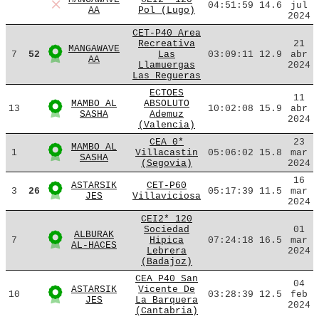
04:51:59
14.6
jul
AA
Pol (Lugo)
2024
CET-P40 Area
Recreativa
21
MANGAWAVE
7
52
Las
03:09:11
12.9
abr
AA
Llamuergas
2024
Las Regueras
ECTOES
11
MAMBO AL
ABSOLUTO
13
10:02:08
15.9
abr
SASHA
Ademuz
2024
(Valencia)
CEA 0*
23
MAMBO AL
1
Villacastin
05:06:02
15.8
mar
SASHA
(Segovia)
2024
16
ASTARSIK
CET-P60
3
26
05:17:39
11.5
mar
JES
Villaviciosa
2024
CEI2* 120
Sociedad
01
ALBURAK
7
Hipica
07:24:18
16.5
mar
AL-HACES
Lebrera
2024
(Badajoz)
CEA P40 San
04
ASTARSIK
Vicente De
10
03:28:39
12.5
feb
JES
La Barquera
2024
(Cantabria)