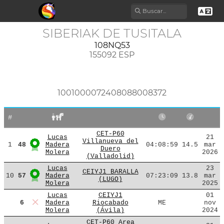
SIBERIAK DE TUSITALA
108NQ53
155092 ESP
1001000072408088008372
#
CET-P60
Lucas
21
Villanueva del
1
48
Madera
04:08:59
14.5
mar
Duero
Molera
2026
(Valladolid)
Lucas
23
CEIYJ1 BARALLA
10
57
Madera
07:23:09
13.8
mar
(LUGO)
Molera
2025
Lucas
CEIYJ1
01
6
Madera
Riocabado
ME
nov
Molera
(Ávila)
2024
CET-P60 Area