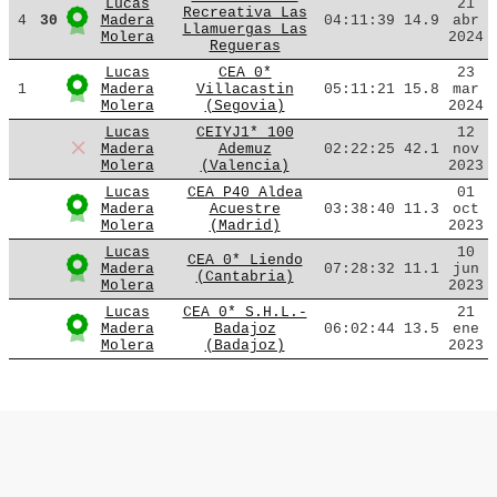
Lucas
21
Recreativa Las
4
30
Madera
04:11:39
14.9
abr
Llamuergas Las
Molera
2024
Regueras
Lucas
CEA 0*
23
1
Madera
Villacastin
05:11:21
15.8
mar
Molera
(Segovia)
2024
Lucas
CEIYJ1* 100
12
Madera
Ademuz
02:22:25
42.1
nov
Molera
(Valencia)
2023
Lucas
CEA P40 Aldea
01
Madera
Acuestre
03:38:40
11.3
oct
Molera
(Madrid)
2023
Lucas
10
CEA 0* Liendo
Madera
07:28:32
11.1
jun
(Cantabria)
Molera
2023
Lucas
CEA 0* S.H.L.-
21
Madera
Badajoz
06:02:44
13.5
ene
Molera
(Badajoz)
2023