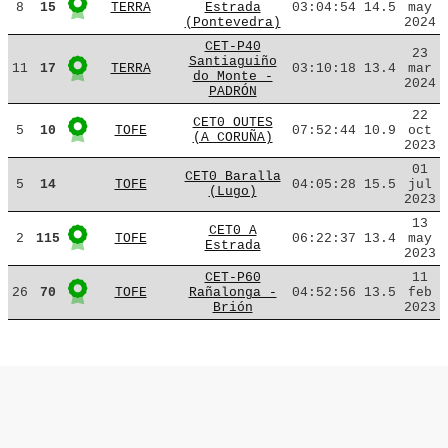
8
15
TERRA
Estrada
03:04:54
14.5
may
(Pontevedra)
2024
CET-P40
23
Santiaguiño
11
17
TERRA
03:10:18
13.4
mar
do Monte -
2024
PADRÓN
22
CET0 OUTES
5
10
TOFE
07:52:44
10.9
oct
(A CORUÑA)
2023
01
CET0 Baralla
5
14
TOFE
04:05:28
15.5
jul
(Lugo)
2023
13
CET0 A
2
115
TOFE
06:22:37
13.4
may
Estrada
2023
CET-P60
11
26
70
TOFE
Rañalonga -
04:52:56
13.5
feb
Brión
2023