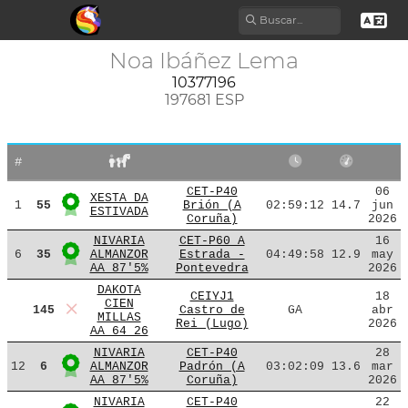
Noa Ibáñez Lema
10377196
197681 ESP
#
CET-P40
06
XESTA DA
1
55
Brión (A
02:59:12
14.7
jun
ESTIVADA
Coruña)
2026
NIVARIA
CET-P60 A
16
6
35
ALMANZOR
Estrada -
04:49:58
12.9
may
AA 87'5%
Pontevedra
2026
DAKOTA
CEIYJ1
18
CIEN
145
Castro de
GA
abr
MILLAS
Rei (Lugo)
2026
AA 64 26
NIVARIA
CET-P40
28
12
6
ALMANZOR
Padrón (A
03:02:09
13.6
mar
AA 87'5%
Coruña)
2026
NIVARIA
CET-P40
22