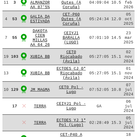
11
3
ALMANZOR
Outes (A
04:09:04
10.5
feb
AA 87'5%
Coruña)
2026
CET-P60
05
GALIA DA
4
53
Outes (A
05:24:34
12.0
oct
ESTIVADA
Coruña)
2025
DAKOTA
CEIYJ1
23
CIEN
7
55
BARALLA
07:01:10
14.5
mar
MILLAS
(LUGO)
2025
AA 64 26
CET0
02
19
103
XUBIA BB
Riocabado
05:27:05
15.1
nov
(Ávila)
2024
ECTOES CJ 0*
01
13
XUBIA BB
Riocabado
05:27:05
15.1
nov
(Ávila)
2024
07
CET0 Pol -
10
129
JM MAGMA
07:52:05
10.8
jul
Lugo
2024
06
CEIYJ1 Pol -
17
TERRA
GA
jul
Lugo
2024
05
ECTOES YJ 1*
TERRA
02:28:49
15.3
jul
Pol (Lugo)
2024
CET-P40 A
18