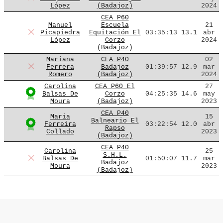
López
(Badajoz)
2024
CEA P60
Manuel
Escuela
21
Picapiedra
Equitación El
03:35:13
13.1
abr
López
Corzo
2024
(Badajoz)
Mariana
CEA P40
02
Ferrera
Badajoz
01:39:57
12.9
mar
Romero
(Badajoz)
2024
Carolina
CEA P60 El
27
Balsas De
Corzo
04:25:35
14.6
may
Moura
(Badajoz)
2023
CEA P40
Maria
15
Balneario El
Ferreira
03:22:54
12.0
abr
Rapso
Collado
2023
(Badajoz)
CEA P40
Carolina
25
S.H.L.
Balsas De
01:50:07
11.7
mar
Badajoz
Moura
2023
(Badajoz)