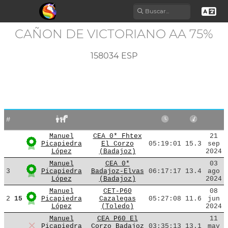
CAÑON DE VICTORIANO AA 75%
158034 ESP
#
Manuel
CEA 0* Fhtex
21
Picapiedra
El Corzo
05:19:01
15.3
sep
López
(Badajoz)
2024
Manuel
CEA 0*
03
3
Picapiedra
Badajoz-Elvas
06:17:17
13.4
ago
López
(Badajoz)
2024
Manuel
CET-P60
08
2
15
Picapiedra
Cazalegas
05:27:08
11.6
jun
López
(Toledo)
2024
Manuel
CEA P60 El
11
Picapiedra
Corzo Badajoz
03:35:13
13.1
may