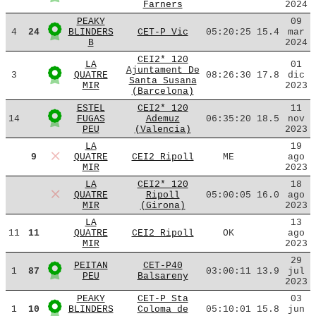
Farners
2024
PEAKY
09
4
24
BLINDERS
CET-P Vic
05:20:25
15.4
mar
B
2024
CEI2* 120
LA
01
Ajuntament De
3
QUATRE
08:26:30
17.8
dic
Santa Susana
MIR
2023
(Barcelona)
ESTEL
CEI2* 120
11
14
FUGAS
Ademuz
06:35:20
18.5
nov
PEU
(Valencia)
2023
LA
19
9
QUATRE
CEI2 Ripoll
ME
ago
MIR
2023
LA
CEI2* 120
18
QUATRE
Ripoll
05:00:05
16.0
ago
MIR
(Girona)
2023
LA
13
11
11
QUATRE
CEI2 Ripoll
OK
ago
MIR
2023
29
PEITAN
CET-P40
1
87
03:00:11
13.9
jul
PEU
Balsareny
2023
PEAKY
CET-P Sta
03
1
10
BLINDERS
Coloma de
05:10:01
15.8
jun