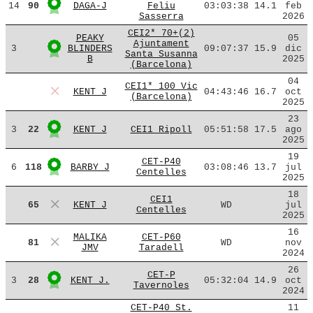
14
90
DAGA-J
Feliu
03:03:38
14.1
feb
Sasserra
2026
CEI2* 70+(2)
PEAKY
05
Ajuntament
3
BLINDERS
09:07:37
15.9
dic
Santa Susanna
B
2025
(Barcelona)
04
CEI1* 100 Vic
KENT J
04:43:46
16.7
oct
(Barcelona)
2025
23
3
22
KENT J
CEI1 Ripoll
05:51:58
17.5
ago
2025
19
CET-P40
6
118
BARBY J
03:08:46
13.7
jul
Centelles
2025
18
CEI1
65
KENT J
WD
jul
Centelles
2025
16
MALIKA
CET-P60
81
WD
nov
JMV
Taradell
2024
26
CET-P
3
28
KENT J.
05:32:04
14.9
oct
Tavernoles
2024
CET-P40 St.
11