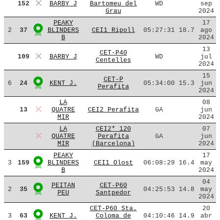
152
BARBY J
Bartomeu del
WD
sep
Grau
2024
PEAKY
17
2
37
BLINDERS
CEI1 Ripoll
05:27:31
18.7
ago
B
2024
13
CET-P40
109
BARBY J
WD
jul
Centelles
2024
15
CET-P
6
24
KENT J.
05:34:00
15.3
jun
Perafita
2024
LA
08
13
QUATRE
CEI2 Perafita
GA
jun
MIR
2024
LA
CEI2* 120
07
QUATRE
Perafita
GA
jun
MIR
(Barcelona)
2024
PEAKY
17
3
159
BLINDERS
CEI1 Olost
06:08:29
16.4
may
B
2024
04
PEITAN
CET-P60
2
35
04:25:53
14.8
may
PEU
Santpedor
2024
CET-P60 Sta.
20
3
63
KENT J.
Coloma de
04:10:46
14.9
abr