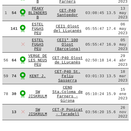
B
Farners
2023
PEAKY
13
CET-P40
1
54
BLINDERS
03:08:45
13.5
may
Santpedor
B
2023
ESTEL
06
CEI1 Olost
141
FUGAS
05:55:47
17.4
may
del LLuçanés
PEU
2023
ESTEL
CEI1* 100
05
FUGAS
Olost
05:55:47
16.9
may
PEU
(Barcelona)
2023
VERGE DE
29
CET-P40 Olost
56
64
LES NEUS
02:50:18
14.4
abr
de LLuçanès
PEU
2023
CET-P40 St.
18
59
74
KENT J.
Feliu
03:01:33
13.5
mar
Sasserra
2023
CEN0
15
SW
Sta.Coloma de
78
30
05:10:24
15.9
ene
JISKRULM
Farners -
2023
Girona
26
SW
CET-P Ponicat
13
03:56:20
15.6
nov
JISKRULM
- Taradell
2022