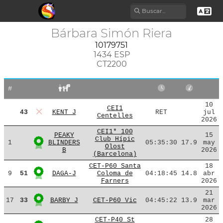
Bárbara Simón Riera
10179751
1434 ESP
CT2200
#
10
CEI1
43
KENT J
RET
jul
Centelles
2026
CEI1* 100
PEAKY
15
Club Hípic
1
BLINDERS
05:35:30
17.9
may
Olost
B
2026
(Barcelona)
CET-P60 Santa
18
9
51
DAGA-J
Coloma de
04:18:45
14.8
abr
Farners
2026
21
17
33
BARBY J
CET-P60 Vic
04:45:22
13.9
mar
2026
CET-P40 St
28