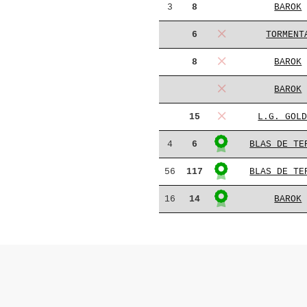
3
8
BAROK
6
TORMENT
8
BAROK
BAROK
15
L.G. GOL
4
6
BLAS DE TE
56
117
BLAS DE TE
16
14
BAROK