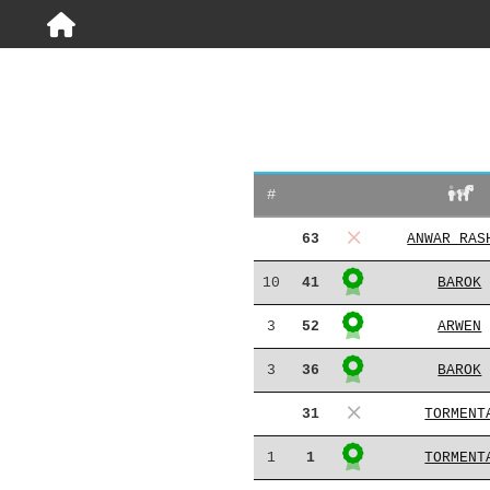
#
63
ANWAR RAS
10
41
BAROK
3
52
ARWEN
3
36
BAROK
31
TORMENT
1
1
TORMENT