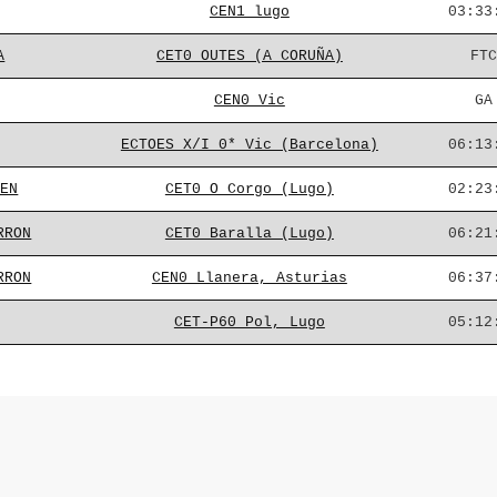
CEN1 lugo
03:33
A
CET0 OUTES (A CORUÑA)
FTC
CEN0 Vic
GA
ECTOES X/I 0* Vic (Barcelona)
06:13
DEN
CET0 O Corgo (Lugo)
02:23
RRON
CET0 Baralla (Lugo)
06:21
RRON
CEN0 Llanera, Asturias
06:37
CET-P60 Pol, Lugo
05:12