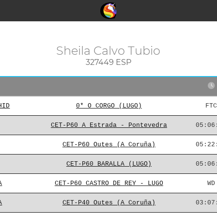
Sheila Calvo Tubio
327449 ESP
HID
0* O CORGO (LUGO)
FTC
CET-P60 A Estrada - Pontevedra
05:06
CET-P60 Outes (A Coruña)
05:22
CET-P60 BARALLA (LUGO)
05:06
A
CET-P60 CASTRO DE REY - LUGO
WD
A
CET-P40 Outes (A Coruña)
03:07