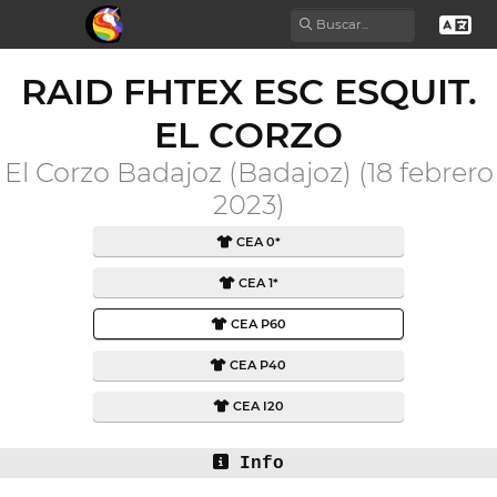
RAID FHTEX ESC ESQUIT.
EL CORZO
El Corzo Badajoz (Badajoz) (18 febrero
2023)
CEA 0*
CEA 1*
CEA P60
CEA P40
CEA I20
Info