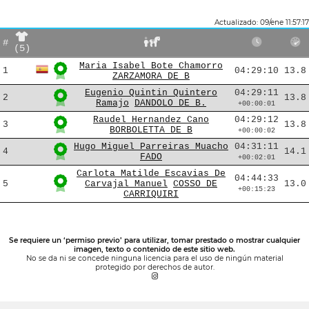
Actualizado: 09/ene 11:57:17
#
(5)
Maria Isabel Bote Chamorro
1
04:29:10
13.8
ZARZAMORA DE B
Eugenio Quintin Quintero
04:29:11
2
13.8
Ramajo
DANDOLO DE B.
+00:00:01
Raudel Hernandez Cano
04:29:12
3
13.8
BORBOLETTA DE B
+00:00:02
Hugo Miguel Parreiras Muacho
04:31:11
4
14.1
FADO
+00:02:01
Carlota Matilde Escavias De
04:44:33
5
Carvajal Manuel
COSSO DE
13.0
+00:15:23
CARRIQUIRI
Se requiere un ‘permiso previo’ para utilizar, tomar prestado o mostrar cualquier
imagen, texto o contenido de este sitio web.
No se da ni se concede ninguna licencia para el uso de ningún material
protegido por derechos de autor.