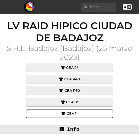
LV RAID HIPICO CIUDAD
DE BADAJOZ
S.H.L. Badajoz (Badajoz) (25 marzo
2023)
CEA 2*
CEA P40
CEA P60
CEA 0*
CEA 1*
Info