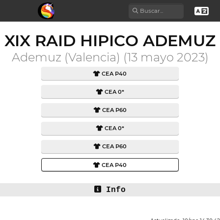
XIX RAID HIPICO ADEMUZ
Ademuz (Valencia) (13 mayo 2023)
CEA P40
CEA 0*
CEA P60
CEA 0*
CEA P60
CEA P40
Info