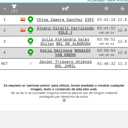
Actualizado: 10/ene 14:30:42
#
(5)
1
Chloe Zamora Sanchez
ZIPI
03:41:18
12.8
Álvaro Virgili Carricondo
03:41:52
2
12.9
EOLO J
+00:00:34
Julia Alejandra Vales
03:50:51
3
12.8
Shilan
BEL DE ALBORADA
+00:09:33
Katia Smirnova
NOGALES
03:50:54
4
12.8
VAN KNEDO
+00:09:36
Javier Triguero Atienza
RET
01:46:32
11.3
DOL JAMIL
Se requiere un ‘permiso previo’ para utilizar, tomar prestado o mostrar cualquier
imagen, texto o contenido de este sitio web.
No se da ni se concede ninguna licencia para el uso de ningún material
protegido por derechos de autor.