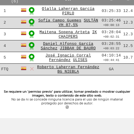
(6)
Olalla Laherran García
1
03:25:33
12.4
PIRLO
Sofía Campo Guemes
SULTÁN
03:25:46
2
12.3
VH 87,5%
+00:00:13
Maitena Sopena Arteta
IK
03:28:04
3
12.3
CHAIPERS
+00:02:31
Daniel Alfonso García
03:28:55
4
12.5
Sánchez
JIBBAH DE BAURO
+00:03:22
José Ignacio Corral
04:10:14
5
10.7
Fernández
ULISES
+00:44:41
Roberto Laherran Fernández
FTQ
GA
BG NIEBLA
Se requiere un ‘permiso previo’ para utilizar, tomar prestado o mostrar cualquier
imagen, texto o contenido de este sitio web.
No se da ni se concede ninguna licencia para el uso de ningún material
protegido por derechos de autor.