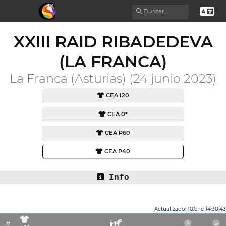
XXIII RAID RIBADEDEVA
(LA FRANCA)
La Franca (Asturias) (24 junio 2023)
CEA I20
CEA 0*
CEA P60
CEA P40
Info
Actualizado: 10/ene 14:30:43
#