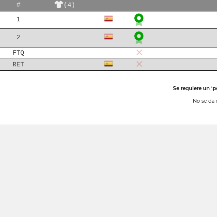
#
(4)
1
2
FTQ
RET
Se requiere un ‘p
No se da 