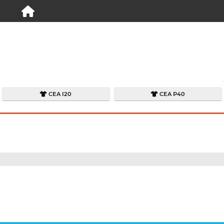
CEA I20
CEA P40