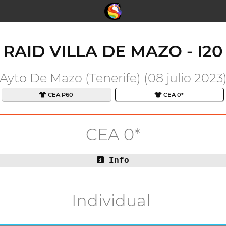
RAID VILLA DE MAZO - I20
Ayto De Mazo (Tenerife) (08 julio 2023
CEA P60
CEA 0*
CEA 0*
Info
Individual