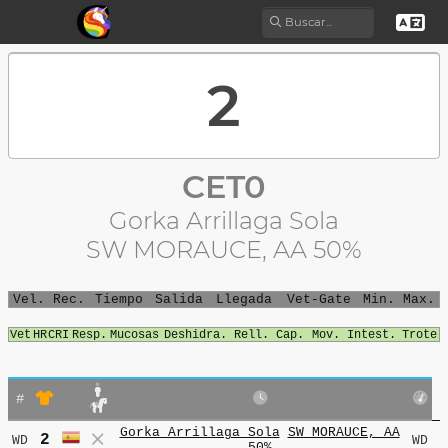
CET0
Gorka Arrillaga Sola
SW MORAUCE, AA 50%
Vel.
Rec.
Tiempo
Salida
Llegada
Vet-Gate
Min.
Max.
Vet
HR
CRI
Resp.
Mucosas
Deshidra.
Rell. Cap.
Mov. Intest.
Trote
#
Gorka Arrillaga Sola
SW MORAUCE, AA
2
WD
WD
50%