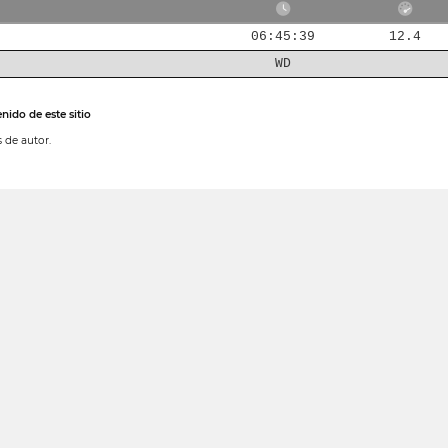
06:45:39
12.4
WD
nido de este sitio
 de autor.