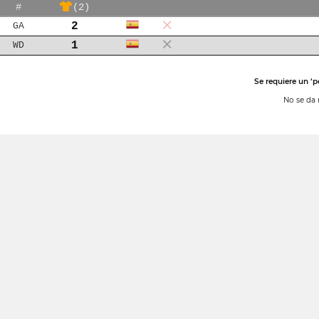
#
(2)
2
GA
1
WD
Se requiere un ‘p
No se da 