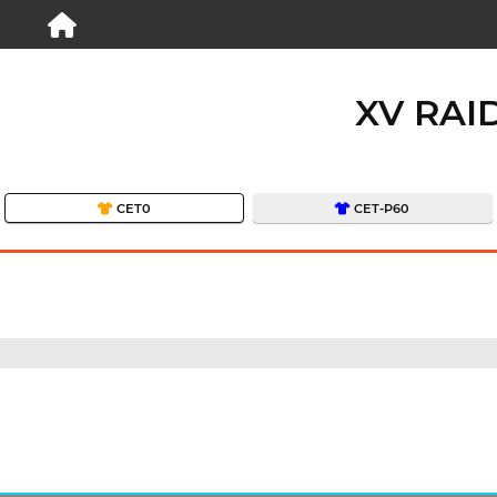
XV RAI
CET0
CET-P60