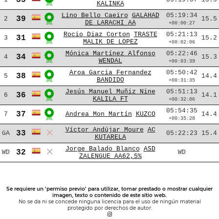
KALINKA
Lino Bello Caeiro
GALAHAD
05:19:34
39
2
15.5
DE LARACHI AA
+00:00:27
Rocio Diaz Corton
TRASTE
05:21:13
31
3
15.2
MALIK DE LOPEZ
+00:02:06
Mónica Martínez Alfonso
05:22:46
34
4
15.3
WENDAL
+00:03:39
Aroa Garcia Fernandez
05:50:42
38
5
14.4
BANDIDO
+00:31:35
Jesús Manuel Muñiz Nine
05:51:13
36
6
14.1
KALILA FT
+00:32:06
05:54:35
37
7
Andrea Mon Martín
KUZCO
14.4
+00:35:28
Víctor Andújar Moure
AC
33
GA
05:22:23
15.4
KUTARELA
Jorge Balado Blanco
ASD
32
WD
WD
ZALENGUE AA62,5%
Se requiere un ‘permiso previo’ para utilizar, tomar prestado o mostrar cualquier
imagen, texto o contenido de este sitio web.
No se da ni se concede ninguna licencia para el uso de ningún material
protegido por derechos de autor.