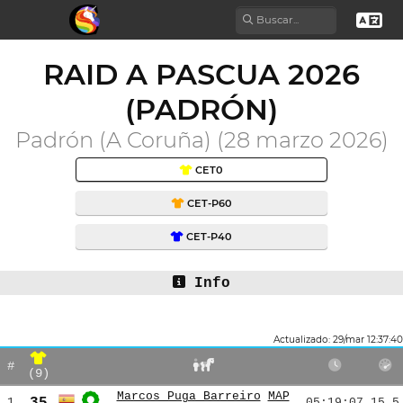
RAID A PASCUA 2026
(PADRÓN)
Padrón (A Coruña) (28 marzo 2026)
CET0
CET-P60
CET-P40
Info
Actualizado: 29/mar 12:37:40
#
(9)
Marcos Puga Barreiro
MAP
35
1
05:19:07
15.5