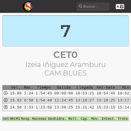
CET0
Izeia Iñiguez Aramburu
CAM BLUES
Vel.
Rec.
Tiempo
Salida
Llegada
Vet-Gate
Min
15.88
1:24
1:54:45
09:00:00
10:53:21
10:54:45
10:52
15.83
0:58
1:54:40
11:24:45
13:18:27
13:19:25
13:17
14.58
1:33
1:23:50
13:59:25
15:21:42
15:23:15
15:14
Vet
HR
CRI
Resp.
Mucosas
Deshidra.
Rell. Cap.
Mov. Intest.
Trote