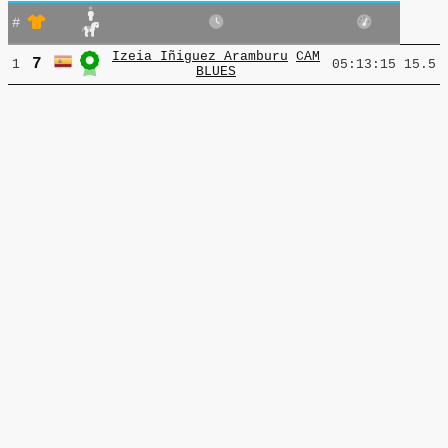
#
Izeia Iñiguez Aramburu
CAM
7
1
05:13:15
15.5
BLUES